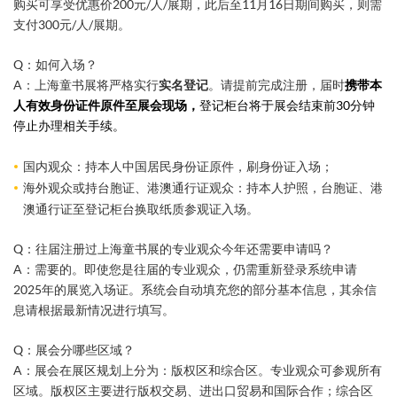
购买可享受优惠价200元/人/展期，此后至11月16日期间购买，则需
支付300元/人/展期。
Q：如何入场？
A：上海童书展将严格实行
实名登记
。请提前完成注册，届时
携带本
人有效身份证件原件至展会现场，
登记柜台将于展会结束前30分钟
停止办理相关手续。
国内观众：持本人中国居民身份证原件，刷身份证入场；
海外观众或持台胞证、港澳通行证观众：持本人护照，台胞证、港
澳通行证至登记柜台换取纸质参观证入场。
Q：往届注册过上海童书展的专业观众今年还需要申请吗？
A：需要的。即使您是往届的专业观众，仍需重新登录系统申请
2025年的展览入场证。系统会自动填充您的部分基本信息，其余信
息请根据最新情况进行填写。
Q：展会分哪些区域？
A：展会在展区规划上分为：版权区和综合区。专业观众可参观所有
区域。版权区主要进行版权交易、进出口贸易和国际合作；综合区