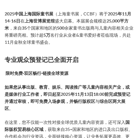
2025中国上海国际童书展
（上海童书展，CCBF）将于
2025年11月
14-16日
在
上海世博展览馆
盛大启幕。本届展会规模达
25,000平方
米
，来自
35
个国家和地区的
500
余家童书出版商与儿童内容相关企业
将重磅亮相。预计超
5万
名行业从业者&童书爱好者莅临现场，共赴
11月金秋全球童书盛会。
专业观众预登记已全面开启
限时免费·双区畅行·链接全球资源
如果您从事出版、教育、娱乐、阅读推广等儿童内容相关产业，或
是媒体行业工作者，即日起至2025年11月13日18:00前完成预登记
并通过审核，即可免费入场参观，并畅行版权区
与
综合区两大展
区
。
在这里，您不仅能一次性对接全球优质儿童内容资源，还可深入
国
际版权贸易核心区域
，获取来自35+国家和地区的进口及出口版权、
合作机会与行业资讯，全面链接核心资源，让业务拓展更高效、更