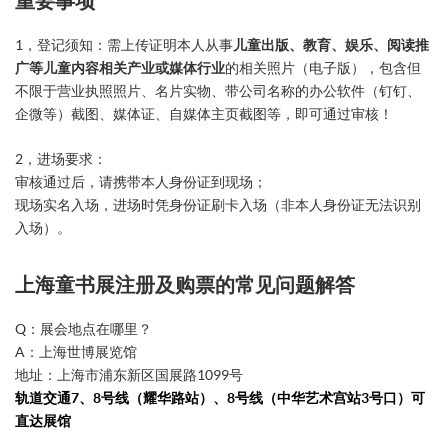
重要事项
1，登记须知：需上传证明本人从事
儿童出版、教育、娱乐、阅读推
广等儿童内容相关产业或媒体行业
的相关照片（电子版），包含但
不限于营业执照照片、名片实物、带公司名称的办公软件（钉钉、
企微等）截图、媒体证、自媒体主页截图等，即可通过审核！
2，进场要求：
审核通过后，请携带本人身份证到现场；
现场实名入场，进场时凭身份证刷卡入场（非本人身份证无法识别
入场）。
上海童书展注册及购票的常见问题解答
Q：展会地点在哪里？
A：上海世博展览馆
地址：上海市浦东新区国展路1099号
轨道交通
7
、
8
号线（耀华路站）、
8
号线（中华艺术宫站
3
号口）
可
直达展馆