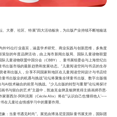
坛、大赛、社区、特展”四大活动板块，为出版产业持续不断地输送
内外95位行业嘉宾，涵盖学术研究、商业实践与创新思维，多角度
全新策划的年度品牌活动，由上海市新闻出版局、国际儿童读物联盟
国际儿童读物联盟中国分会（CBBY）、童书展组委会与上海世纪出
童书出版市场的最新趋势和发展动态。“儿童阅读空间与书店的生存
经营者和出版人，分享不同国家和地区在儿童阅读空间设计与书店经
带给童书出版业的机遇与挑战”论坛将聚集全球童书出版、数字出版领
与AI技术融合的前景与挑战。“少儿出版的转型与重塑”论坛将探讨
图画书与留白的艺术”主题中，凯迪克金牌及银牌奖得主插画师乔恩·
家塞西尔·阿利克斯（Cécile Alix）将在“‘认识自己也懂得他人’——
童书在儿童社会情感学习中的重要作用。
想象：当童书遇见时尚”。展览由博洛尼亚国际童书展支持，国际团