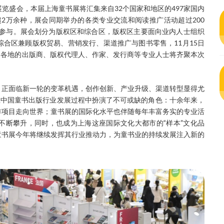
展览盛会，本届上海童书展将汇集来自32个国家和地区的497家国内
超2万余种，展会同期举办的各类专业交流和阅读推广活动超过200
众参与。展会划分为版权区和综合区，版权区主要面向业内人士组织
合区兼顾版权贸易、营销发行、渠道推广与图书零售，11月15日
世界各地的出版商、版权代理人、作家、发行商等专业人士将齐聚本次
，正面临新一轮的变革机遇，创作创新、产业升级、渠道转型显得尤
在中国童书出版行业发展过程中扮演了不可或缺的角色：十余年来，
作项目走向世界；童书展的国际化水平也伴随每年丰富务实的专业活
不断攀升，同时，也成为上海这座国际文化大都市的“样本”文化品
童书展今年将继续发挥其行业推动力，为童书业的持续发展注入新的