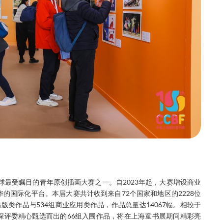
球最受瞩目的青年原创插画大赛之一。自2023年起，大赛增设商业
的国际化平台。本届大赛共计收到来自72个国家和地区的2228位
出版类作品与534组商业应用类作品，作品总量达14067幅。相较于
的资深评委精心甄选而出的66组入围作品，将在上海童书展期间精彩亮