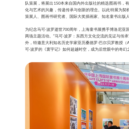
队策展，将展出150本来自国内外出版社的精选图画书，
化与艺术的兴趣，传递传承与创新的理念。以此特展为契机
策展人、图画书研究者、国际大奖插画家、知名童书出版
为纪念马可·波罗逝世700周年，上海童书展携手博洛尼亚
两场主题活动。“马可·波罗：东西方文化交流的见证与传承
外，特邀意大利知名历史学家亚历桑德罗·巴尔贝罗教授（Ales
可·波罗的《寰宇记》如何超越时空，成为后世眼中的奇幻