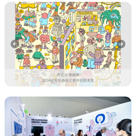
丹尼尔·摩根蒂
2024金风车插画大赛特别提名奖
作品《脆脆麦培根》