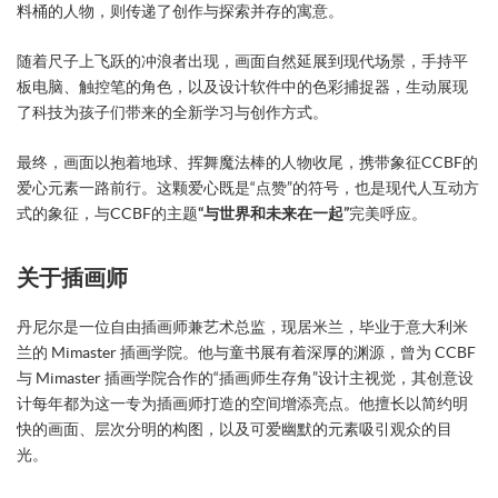
料桶的人物，则传递了创作与探索并存的寓意。
随着尺子上飞跃的冲浪者出现，画面自然延展到现代场景，手持平
板电脑、触控笔的角色，以及设计软件中的色彩捕捉器，生动展现
了科技为孩子们带来的全新学习与创作方式。
最终，画面以抱着地球、挥舞魔法棒的人物收尾，携带象征CCBF的
爱心元素一路前行。这颗爱心既是“点赞”的符号，也是现代人互动方
式的象征，与CCBF的主题
“与世界和未来在一起”
完美呼应。
关于插画师
丹尼尔是一位自由插画师兼艺术总监，现居米兰，毕业于意大利米
兰的 Mimaster 插画学院。他与童书展有着深厚的渊源，曾为 CCBF
与 Mimaster 插画学院合作的“插画师生存角”设计主视觉，其创意设
计每年都为这一专为插画师打造的空间增添亮点。他擅长以简约明
快的画面、层次分明的构图，以及可爱幽默的元素吸引观众的目
光。