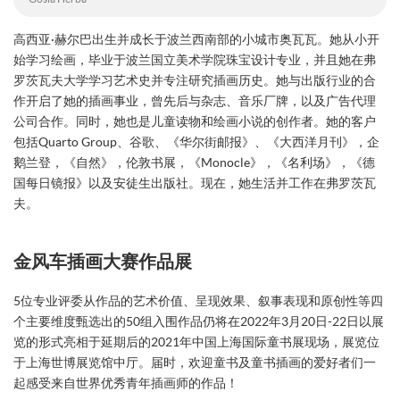
高西亚·赫尔巴出生并成长于波兰西南部的小城市奥瓦瓦。她从小开
始学习绘画，毕业于波兰国立美术学院珠宝设计专业，并且她在弗
罗茨瓦夫大学学习艺术史并专注研究插画历史。她与出版行业的合
作开启了她的插画事业，曾先后与杂志、音乐厂牌，以及广告代理
公司合作。同时，她也是儿童读物和绘画小说的创作者。她的客户
包括Quarto Group、谷歌、《华尔街邮报》、《大西洋月刊》，企
鹅兰登，《自然》，伦敦书展，《Monocle》，《名利场》，《德
国每日镜报》以及安徒生出版社。现在，她生活并工作在弗罗茨瓦
夫。
金风车插画大赛作品展
5位专业评委从作品的艺术价值、呈现效果、叙事表现和原创性等四
个主要维度甄选出的50组入围作品仍将在2022年3月20日-22日以展
览的形式亮相于延期后的2021年中国上海国际童书展现场，展览位
于上海世博展览馆中厅。届时，欢迎童书及童书插画的爱好者们一
起感受来自世界优秀青年插画师的作品！