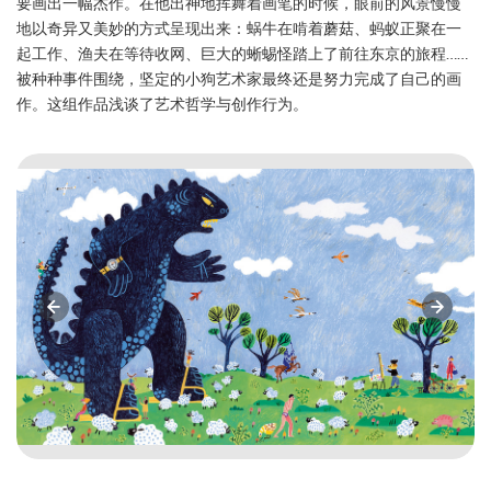
要画出一幅杰作。在他出神地挥舞着画笔的时候，眼前的风景慢慢
地以奇异又美妙的方式呈现出来：蜗牛在啃着蘑菇、蚂蚁正聚在一
起工作、渔夫在等待收网、巨大的蜥蜴怪踏上了前往东京的旅程……
被种种事件围绕，坚定的小狗艺术家最终还是努力完成了自己的画
作。这组作品浅谈了艺术哲学与创作行为。