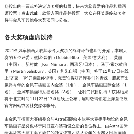
您投出的一票或将决定该奖项的归属，快来为您喜爱的作品和插画
师投票！
点击此处
，欣赏入围作品并投票，大众选择奖最终获奖者
将与金风车其他各大奖项同步公布。
各大奖项虚席以待
2021金风车插画大赛其余各大奖项的终评环节也即将开始，本届大
赛的五位评委：黛比·碧伯（Debbie Bibo，美国/意大利）、黄丽
（中国）、新村健（Ken Niimura，西班牙/日本）、马丁·索尔兹伯
里（Martin Salisbury，英国）和朱自强（中国）将于11月17日在线
上“齐聚一堂”开启最终评审，究竟谁将获得评委们的青睐，脱颖而出
赢得今年的金风车插画国内金奖（1名）、金风车插画国际金奖（1
名）、金风车插画特别提名奖（3名），让我们拭目以待！获奖结果
将于北京时间11月22日17点起线上公布，届时敬请锁定上海童书展
官方网站或各社交媒体帐号。
由金风车插画大赛组委会与Astra国际绘本故事大赛携手增设的金风
车插画群星奖也将于同日宣布奖项设立后的首位得主。由Astra国际
绘本故事大赛主办方委任的独立评审团将从今年的大赛入围插画师